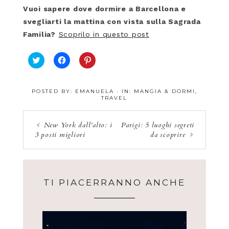
Vuoi sapere dove dormire a Barcellona e
svegliarti la mattina con vista sulla Sagrada
Familia?
Scoprilo in questo post
F
F
F
a
a
a
i
i
i
c
c
c
POSTED BY:
EMANUELA
·
IN:
MANGIA & DORMI
,
l
l
l
TRAVEL
i
i
i
c
c
c
q
p
q
u
e
u
New York dall’alto: i
Parigi: 5 luoghi segreti
i
r
i
3 posti migliori
da scoprire
p
c
p
e
o
e
r
n
r
c
d
c
o
i
o
n
v
n
d
i
d
i
d
i
TI PIACERRANNO ANCHE
v
e
v
i
r
i
d
e
d
e
s
e
r
u
r
e
F
e
s
a
s