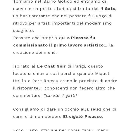
Torniamo nel Barrio Gotico ed entriamo di
nuovo in un posto storico; si tratta del
4 Gats
,
un bar-ristorante che nel passato fu luogo di
ritrovo per artisti importanti del modernismo
spagnolo.
Pensate che proprio qui
a Picasso fu
commissionato il primo lavoro artistico
… la
creazione dei menù!
Ispirato al
Le Chat Noir
di Parigi, questo
locale si chiama così perchè quando Miquel
Utrillo e Pere Romeu erano in procinto di aprire
il ristorante, i conoscenti non fecero altro che
commentare:
“sarete 4 gatti!”
Consigliamo di dare un occhio alla selezione di
carni e di non perdere
El cigaló Picasso
.
Ecco il sito ufficiale per consultare il menù