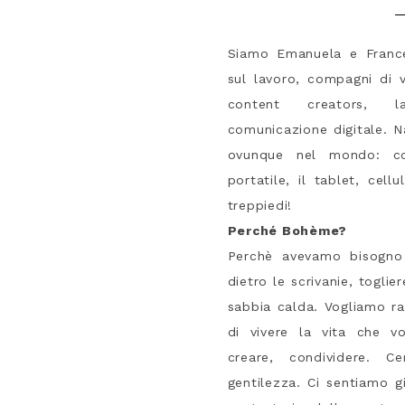
Siamo Emanuela e Frances
sul lavoro, compagni di v
content creators, l
comunicazione digitale. N
ovunque nel mondo: co
portatile, il tablet, cell
treppiedi!
Perché Bohème?
Perchè avevamo bisogno d
dietro le scrivanie, togli
sabbia calda. Vogliamo rac
di vivere la vita che v
creare, condividere. 
gentilezza. Ci sentiamo git