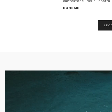
cantastorie della nostra
BOHEME
.
LEGG
Video
Player