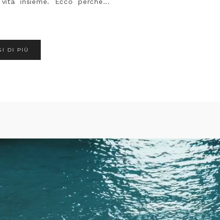
 vita insieme. Ecco perchè...
I DI PIÙ