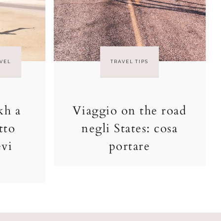
VEL
TRAVEL TIPS
kh a
Viaggio on the road
tto
negli States: cosa
evi
portare