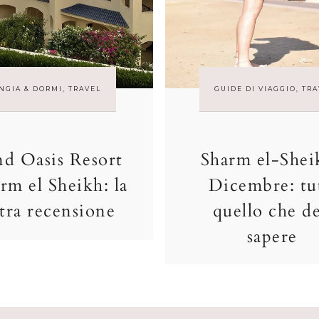
NGIA & DORMI
,
TRAVEL
GUIDE DI VIAGGIO
,
TRA
d Oasis Resort
Sharm el-Shei
rm el Sheikh: la
Dicembre: tu
tra recensione
quello che d
sapere