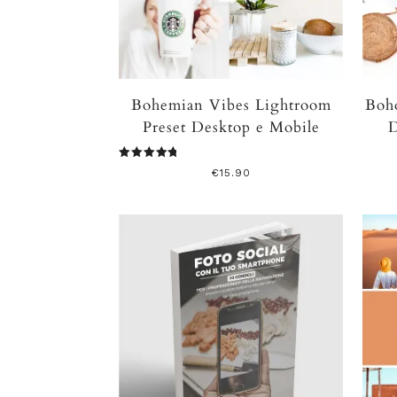
Bohemian Vibes Lightroom
Boh
Preset Desktop e Mobile
Valutato
€
15.90
5.00
su 5