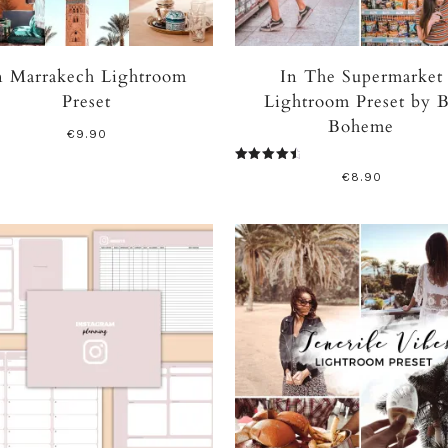
n Marrakech Lightroom
In The Supermarket
Preset
Lightroom Preset by 
Boheme
€
9.90
Valutato
€
8.90
4.75
su 5