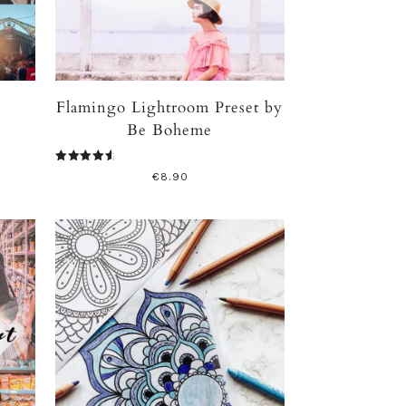
Flamingo Lightroom Preset by
Be Boheme
Valutato
€
8.90
4.80
su 5