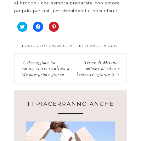
ai broccoli che sembra preparata con amore
proprio per noi, per riscaldarci e coccolarci.
F
F
F
a
a
a
i
i
i
c
c
c
POSTED BY:
EMANUELA
·
IN:
TRAVEL
,
VIAGGI
l
l
l
i
i
i
c
c
c
q
p
q
Passeggiata tra
Terme di Merano-
u
e
u
natura, storia e cultura a
un’oasi di relax e
i
r
i
p
c
p
Merano-primo giorno
benessere -giorno 3
e
o
e
r
n
r
c
d
c
o
i
o
n
v
n
d
i
d
i
d
i
TI PIACERRANNO ANCHE
v
e
v
i
r
i
d
e
d
e
s
e
r
u
r
e
F
e
s
a
s
u
c
u
T
e
P