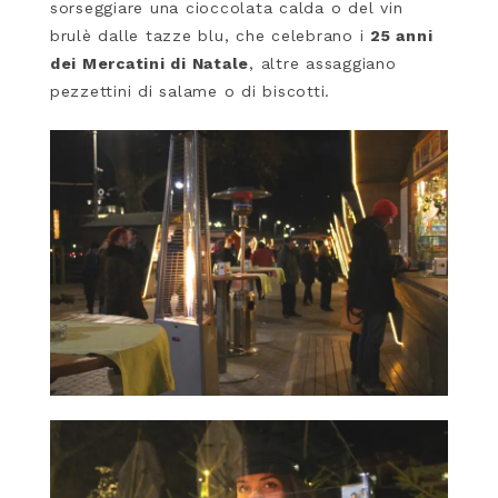
sorseggiare una cioccolata calda o del vin
brulè dalle tazze blu, che celebrano i
25 anni
dei Mercatini di Natale
, altre assaggiano
pezzettini di salame o di biscotti.