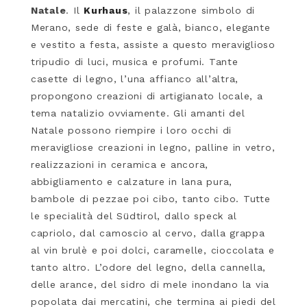
Natale
. Il
Kurhaus
, il palazzone simbolo di
Merano, sede di feste e galà, bianco, elegante
e vestito a festa, assiste a questo meraviglioso
tripudio di luci, musica e profumi. Tante
casette di legno, l’una affianco all’altra,
propongono creazioni di artigianato locale, a
tema natalizio ovviamente. Gli amanti del
Natale possono riempire i loro occhi di
meravigliose creazioni in legno, palline in vetro,
realizzazioni in ceramica e ancora,
abbigliamento e calzature in lana pura,
bambole di pezzae poi cibo, tanto cibo. Tutte
le specialità del
Südtirol
, dallo speck al
capriolo, dal camoscio al cervo, dalla grappa
al vin brulè e poi dolci, caramelle, cioccolata e
tanto altro. L’odore del legno, della cannella,
delle arance, del sidro di mele inondano la via
popolata dai mercatini, che termina ai piedi del