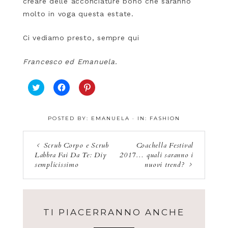
creare delle acconciature boho che saranno
molto in voga questa estate.
Ci vediamo presto, sempre qui
Francesco ed Emanuela.
F
F
F
a
a
a
i
i
i
c
c
c
POSTED BY:
EMANUELA
·
IN:
FASHION
l
l
l
i
i
i
c
c
c
q
p
q
Scrub Corpo e Scrub
Coachella Festival
u
e
u
Labbra Fai Da Te: Diy
2017… quali saranno i
i
r
i
p
c
p
semplicissimo
nuovi trend?
e
o
e
r
n
r
c
d
c
o
i
o
n
v
n
d
i
d
i
d
i
TI PIACERRANNO ANCHE
v
e
v
i
r
i
d
e
d