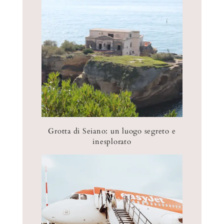
s
r
n
t
a
e
r
)
s
a
t
)
r
a
)
Grotta di Seiano: un luogo segreto e
inesplorato