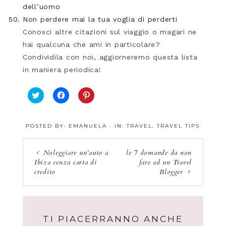
dell’uomo
Non perdere mai la tua voglia di perderti
Conosci altre citazioni sul viaggio o magari ne
hai qualcuna che ami in particolare?
Condividila con noi, aggiorneremo questa lista
in maniera periodica!
F
F
F
a
a
a
i
i
i
c
c
c
POSTED BY:
EMANUELA
·
IN:
TRAVEL
,
TRAVEL TIPS
l
l
l
i
i
i
c
c
c
q
p
q
Noleggiare un’auto a
le 7 domande da non
u
e
u
Ibiza senza carta di
fare ad un Travel
i
r
i
p
c
p
credito
Blogger
e
o
e
r
n
r
c
d
c
o
i
o
n
v
n
d
i
d
i
d
i
TI PIACERRANNO ANCHE
v
e
v