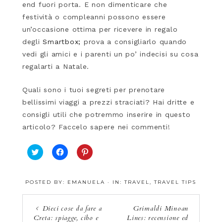
end fuori porta. E non dimenticare che
festività o compleanni possono essere
un’occasione ottima per ricevere in regalo
degli
Smartbox;
prova a consigliarlo quando
vedi gli amici e i parenti un po’ indecisi su cosa
regalarti a Natale.
Quali sono i tuoi segreti per prenotare
bellissimi viaggi a prezzi straciati? Hai dritte e
consigli utili che potremmo inserire in questo
articolo? Faccelo sapere nei commenti!
F
F
F
a
a
a
i
i
i
c
c
c
POSTED BY:
EMANUELA
·
IN:
TRAVEL
,
TRAVEL TIPS
l
l
l
i
i
i
c
c
c
q
p
q
Dieci cose da fare a
Grimaldi Minoan
u
e
u
Creta: spiagge, cibo e
Lines: recensione ed
i
r
i