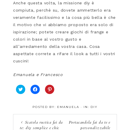
Anche questa volta, la missione diy è
compiuta, perchè su, dovete ammetterlo era
veramente facilissimo e la cosa più bella è che
il motivo che vi abbiamo proposto era solo di
ispirazione; potete creare giochi di frange e
colori in base al vostro gusto e
all’arredamento della vostra casa. Cosa
aspettate correte a rifare il look a tutti i vostri
cuscini!
Emanuela e Francesco
F
F
F
a
a
a
i
i
i
c
c
c
POSTED BY:
EMANUELA
·
IN:
DIY
l
l
l
i
i
i
c
c
c
q
p
q
Scatola rustica fai da
Portacandela fai da te e
u
e
u
te: diy semplice e chic
personalizzabile
i
r
i