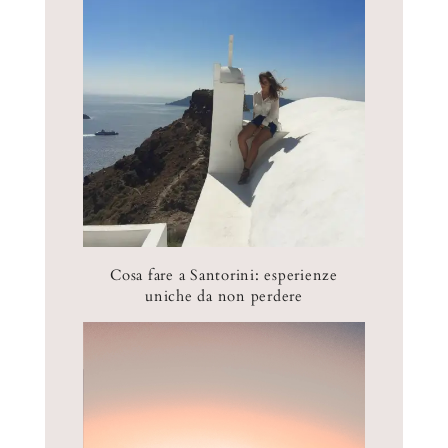
s
r
n
t
a
e
r
)
s
a
t
)
r
a
)
Cosa fare a Santorini: esperienze
uniche da non perdere