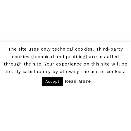
The site uses only technical cookies. Third-party
cookies (technical and profiling) are installed
through the site. Your experience on this site will be
totally satisfactory by allowing the use of cookies.
Read More
Accept
PRIVACY POLICY
COOKIE POLICY
COPYRIGHT © 2026 - P.IVA: 09300481216 - BE BOHEME - BLOG DI VIAGGI · POWERED BY