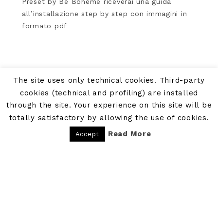
Preset by Be Boheme riceverai una guida
all’installazione step by step con immagini in
formato pdf
The site uses only technical cookies. Third-party
cookies (technical and profiling) are installed
through the site. Your experience on this site will be
totally satisfactory by allowing the use of cookies.
Read More
Accept
PRIVACY POLICY
COOKIE POLICY
COPYRIGHT © 2026 - P.IVA: 09300481216 - BE BOHEME - BLOG DI VIAGGI · POWERED BY