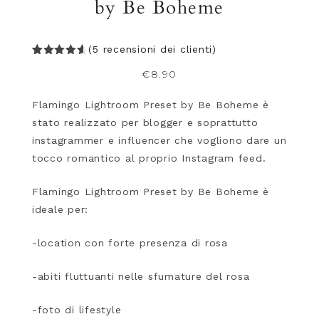
by Be Boheme
(
5
recensioni dei clienti)
Valutato
5
€
8.90
4.80
su
5 su
base di
recension
Flamingo Lightroom Preset by Be Boheme è
i
stato realizzato per blogger e soprattutto
instagrammer e influencer che vogliono dare un
tocco romantico al proprio Instagram feed.
Flamingo Lightroom Preset by Be Boheme è
ideale per:
-location con forte presenza di rosa
-abiti fluttuanti nelle sfumature del rosa
-foto di lifestyle